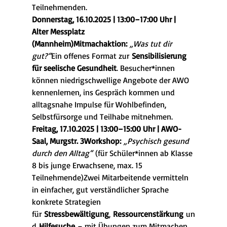
Teilnehmenden.
Donnerstag, 16.10.2025 | 13:00–17:00 Uhr | 
Alter Messplatz 
(Mannheim)Mitmachaktion:
„Was tut dir 
gut?“
Ein offenes Format zur 
Sensibilisierung 
für seelische Gesundheit
. Besucher*innen 
können niedrigschwellige Angebote der AWO 
kennenlernen, ins Gespräch kommen und 
alltagsnahe Impulse für Wohlbefinden, 
Selbstfürsorge und Teilhabe mitnehmen.
Freitag, 17.10.2025 | 13:00–15:00 Uhr | AWO-
Saal, Murgstr. 3Workshop:
„Psychisch gesund 
durch den Alltag“
 (für Schüler*innen ab Klasse 
8 bis junge Erwachsene, max. 15 
Teilnehmende)Zwei Mitarbeitende vermitteln 
in einfacher, gut verständlicher Sprache 
konkrete Strategien 
für 
Stressbewältigung
, 
Ressourcenstärkung
 un
d 
Hilfesuche
 – mit Übungen zum Mitmachen 