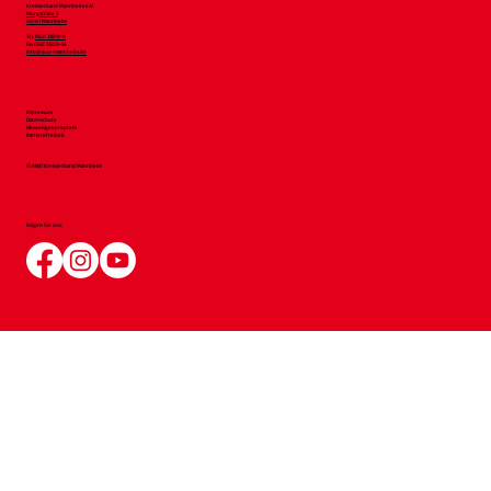
Kreisverband Mannheim e.V.
Murgstraße 3
68167 Mannheim
Tel.
0621 33819-0
Fax 0621 33819-54
info@awo-mannheim.de
Impressum
Datenschutz
Hinweisgebersystem
Barrierefreiheit
© AWO Kreisverband Mannheim
Folgen Sie uns: