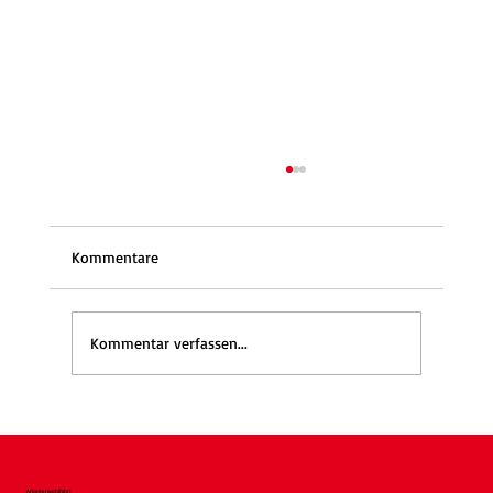
Kommentare
Kommentar verfassen...
WaldGEMEINSAMzeit wieder am 17.9.:
Gemeinsam den Wald erleben
Arbeiterwohlfahrt