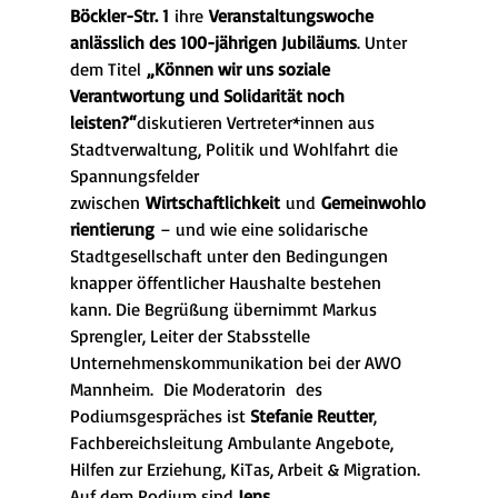
Böckler-Str. 1
 ihre 
Veranstaltungswoche 
anlässlich des 100-jährigen Jubiläums
. Unter 
dem Titel 
„Können wir uns soziale 
Verantwortung und Solidarität noch 
leisten?“
diskutieren Vertreter*innen aus 
Stadtverwaltung, Politik und Wohlfahrt die 
Spannungsfelder 
zwischen 
Wirtschaftlichkeit
 und 
Gemeinwohlo
rientierung
 – und wie eine solidarische 
Stadtgesellschaft unter den Bedingungen 
knapper öffentlicher Haushalte bestehen 
kann. Die Begrüßung übernimmt Markus 
Sprengler, Leiter der Stabsstelle 
Unternehmenskommunikation bei der AWO 
Mannheim.  Die Moderatorin  des 
Podiumsgespräches ist 
Stefanie Reutter
, 
Fachbereichsleitung Ambulante Angebote, 
Hilfen zur Erziehung, KiTas, Arbeit & Migration.
Auf dem Podium sind 
Jens 