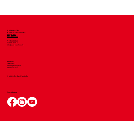
WaldGEMEINSAMzeit wieder am 17.9.:
Gemeinsam den Wald erleben
Arbeiterwohlfahrt
Kreisverband Mannheim e.V.
Murgstraße 3
68167 Mannheim
Tel.
0621 33819-0
Fax 0621 33819-54
info@awo-mannheim.de
Impressum
Datenschutz
Hinweisgebersystem
Barrierefreiheit
© AWO Kreisverband Mannheim
Folgen Sie uns: