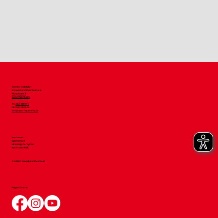
Arbeiterwohlfahrt
Kreisverband Mannheim e.V.
Murgstraße 3
68167 Mannheim
Tel.
0621 33819-0
Fax 0621 33819-54
info@awo-mannheim.de
Impressum
Datenschutz
Hinweisgebersystem
Barrierefreiheit
© AWO Kreisverband Mannheim
Folgen Sie uns: