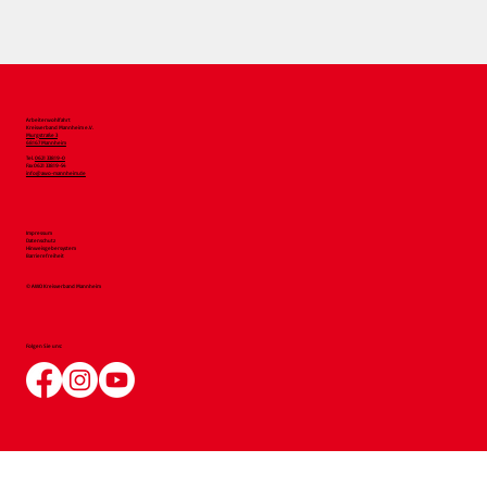
Arbeiterwohlfahrt
Kreisverband Mannheim e.V.
Murgstraße 3
68167 Mannheim
Tel.
0621 33819-0
Fax 0621 33819-54
info@awo-mannheim.de
Impressum
Datenschutz
Hinweisgebersystem
Barrierefreiheit
© AWO Kreisverband Mannheim
Folgen Sie uns: