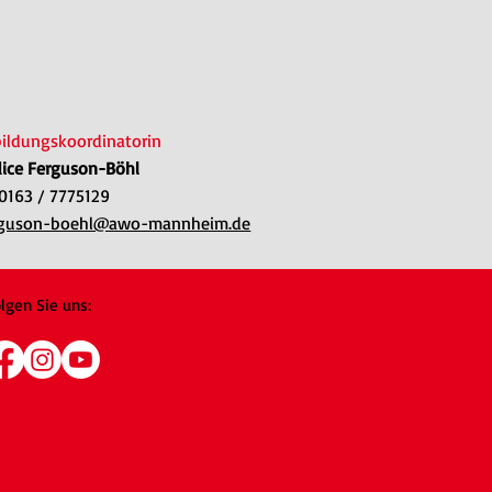
ildungskoordinatorin
ice Ferguson-Böhl
: 0163 / 7775129
erguson-boehl@awo-mannheim.de
lgen Sie uns: