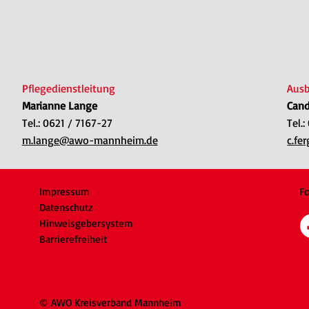
Pflegedienstleitung
Ausb
Marianne Lange
Cand
Tel.: 0621 / 7167-27
Tel.
m.lange@awo-mannheim.de
c.f
Impressum
Fo
Datenschutz
Hinweisgebersystem
Barrierefreiheit
© AWO Kreisverband Mannheim