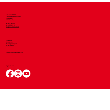
Arbeiterwohlfahrt
Kreisverband Mannheim e.V.
Murgstraße 3
68167 Mannheim
Tel.
0621 33819-0
Fax 0621 33819-54
info@awo-mannheim.de
Impressum
Datenschutz
Hinweisgebersystem
Barrierefreiheit
© AWO Kreisverband Mannheim
Folgen Sie uns: