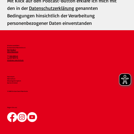
Mit Klick auf den Podcast-Button erkläre ich mich mit
den in der
Datenschutzerklärung
genannten
Bedingungen hinsichtlich der Verarbeitung
personenbezogener Daten einverstanden
Arbeiterwohlfahrt
Kreisverband Mannheim e.V.
Murgstraße 3
68167 Mannheim
Tel.
0621 33819-0
Fax 0621 33819-54
info@awo-mannheim.de
Impressum
Datenschutz
Hinweisgebersystem
Barrierefreiheit
© AWO Kreisverband Mannheim
Folgen Sie uns: