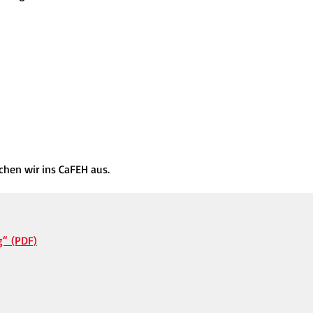
chen wir ins CaFEH aus.
g“ (PDF)