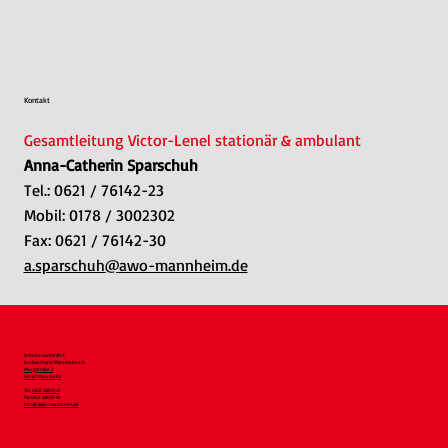
Kontakt
Gesamtleitung Victor-Lenel stationär & ambulant
Anna-Catherin Sparschuh
Tel.: 0621 / 76142-23
Mobil: 0178 / 3002302
Fax: 0621 / 76142-30
a.sparschuh@awo-mannheim.de
Arbeiterwohlfahrt
Kreisverband Mannheim e.V.
Murgstraße 3
68167 Mannheim
Tel.
0621 33819-0
Fax 0621 33819-54
info@awo-mannheim.de