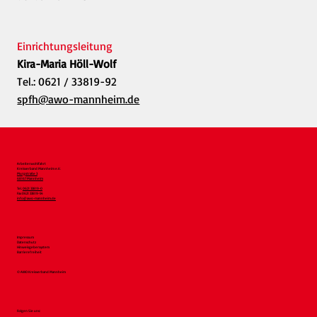
Einrichtungsleitung
Kira-Maria Höll-Wolf
Tel.: 0621 / 33819-92
spfh@awo-mannheim.de
Arbeiterwohlfahrt
Kreisverband Mannheim e.V.
Murgstraße 3
68167 Mannheim
Tel.
0621 33819-0
Fax 0621 33819-54
info@awo-mannheim.de
Impressum
Datenschutz
Hinweisgebersystem
Barrierefreiheit
© AWO Kreisverband Mannheim
Folgen Sie uns: