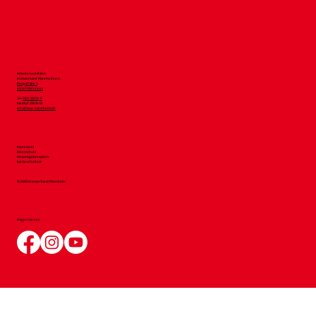
Arbeiterwohlfahrt
Kreisverband Mannheim e.V.
Murgstraße 3
68167 Mannheim
Tel.
0621 33819-0
Fax 0621 33819-54
info@awo-mannheim.de
Impressum
Datenschutz
Hinweisgebersystem
Barrierefreiheit
© AWO Kreisverband Mannheim
Folgen Sie uns: