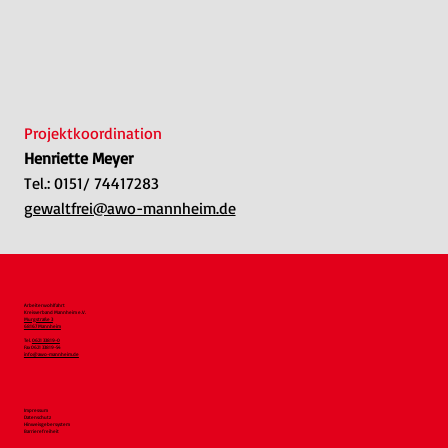
Projektkoordination
Henriette Meyer
Tel.: 0151/ 74417283
gewaltfrei@awo-mannheim.de
Arbeiterwohlfahrt
Kreisverband Mannheim e.V.
Murgstraße 3
68167 Mannheim
Tel.
0621 33819-0
Fax 0621 33819-54
info@awo-mannheim.de
Impressum
Datenschutz
Hinweisgebersystem
Barrierefreiheit