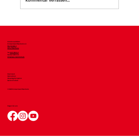
WaldGEMEINSAMzeit wieder am 17.9.:
Gemeinsam den Wald erleben
Arbeiterwohlfahrt
Kreisverband Mannheim e.V.
Murgstraße 3
68167 Mannheim
Tel.
0621 33819-0
Fax 0621 33819-54
info@awo-mannheim.de
Impressum
Datenschutz
Hinweisgebersystem
Barrierefreiheit
© AWO Kreisverband Mannheim
Folgen Sie uns: