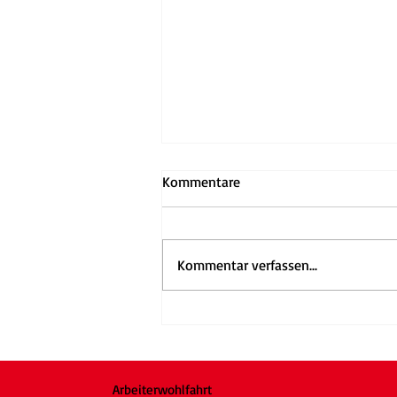
Kommentare
Kommentar verfassen...
AWO Mannheim startet mit
erstem Naturkindergarten am
Käfertaler Wald
Arbeiterwohlfahrt