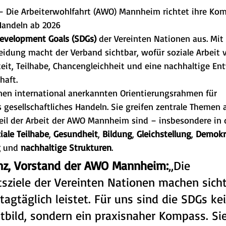
– Die Arbeiterwohlfahrt (AWO) Mannheim richtet ihre Ko
Handeln ab 2026 
evelopment Goals (SDGs)
 der Vereinten Nationen aus. Mit 
idung macht der Verband sichtbar, wofür soziale Arbeit vo
keit, Teilhabe, Chancengleichheit und eine nachhaltige En
haft.
inen international anerkannten Orientierungsrahmen für 
gesellschaftliches Handeln. Sie greifen zentrale Themen au
teil der Arbeit der AWO Mannheim sind – insbesondere in 
iale Teilhabe
, 
Gesundheit
, 
Bildung
, 
Gleichstellung
, 
Demokr
g
 und 
nachhaltige Strukturen
.
nz, Vorstand der AWO Mannheim:
„Die 
tsziele der Vereinten Nationen machen sicht
 tagtäglich leistet. Für uns sind die SDGs ke
itbild, sondern ein praxisnaher Kompass. Sie