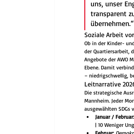
uns, unser En
transparent z
übernehmen.“
Soziale Arbeit vo
Ob in der Kinder- und
der Quartiersarbeit,
Angebote der AWO Man
Ebene. Damit verbind
– niedrigschwellig, b
Leitnarrative 20
Die strategische Aus
Mannheim. Jeder Mon
ausgewählten SDGs ve
Januar / Februar
| 10 Weniger Ung
Februar:
Demokra