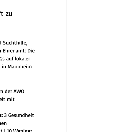
 
t zu 
 Suchthilfe, 
m Ehrenamt: Die 
 auf lokaler 
n in Mannheim 
on der AWO 
elt mit 
s:
 3 Gesundheit 
nen
t | 10 Weniger 