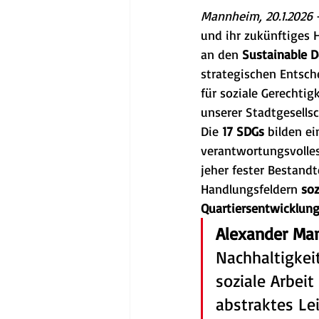
Mannheim, 20.1.2026
 
und ihr zukünftiges 
an den 
Sustainable D
strategischen Entsche
für soziale Gerechtig
unserer Stadtgesellsc
Die 
17 SDGs
 bilden e
verantwortungsvolles 
jeher fester Bestand
Handlungsfeldern 
soz
Quartiersentwicklun
Alexander Ma
Nachhaltigkei
soziale Arbeit
abstraktes Le