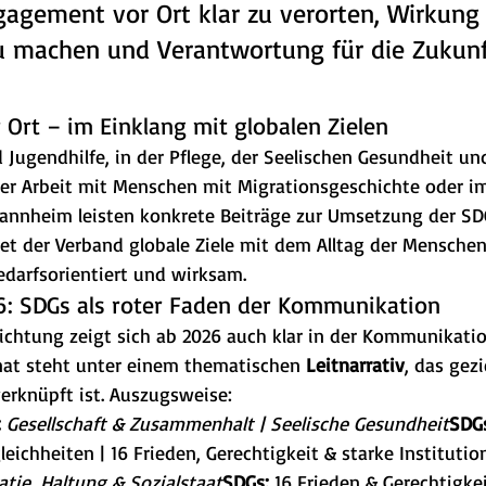
gagement vor Ort klar zu verorten, Wirkung
u machen und Verantwortung für die Zukunf
r Ort – im Einklang mit globalen Zielen
 Jugendhilfe, in der Pflege, der Seelischen Gesundheit und
 der Arbeit mit Menschen mit Migrationsgeschichte oder i
nheim leisten konkrete Beiträge zur Umsetzung der SDGs
et der Verband globale Ziele mit dem Alltag der Mensche
edarfsorientiert und wirksam.
26: SDGs als roter Faden der Kommunikation
richtung zeigt sich ab 2026 auch klar in der Kommunikati
at steht unter einem thematischen 
Leitnarrativ
, das gezi
rknüpft ist. Auszugsweise:
:
Gesellschaft & Zusammenhalt | Seelische Gesundheit
SDG
leichheiten | 16 Frieden, Gerechtigkeit & starke Institutio
tie, Haltung & Sozialstaat
SDGs:
 16 Frieden & Gerechtigkei