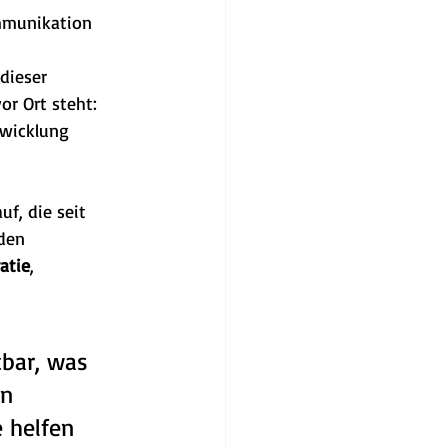
mmunikation 
dieser 
r Ort steht: 
twicklung 
f, die seit 
den 
atie
, 
bar, was 
in 
 helfen 