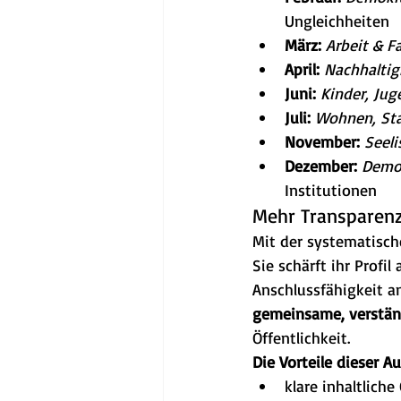
Ungleichheiten
März:
Arbeit & Fa
April:
Nachhaltig
Juni:
Kinder, Jug
Juli:
Wohnen, Sta
November:
Seeli
Dezember:
Demok
Institutionen
Mehr Transparenz
Mit der systematisch
Sie schärft ihr Profil a
Anschlussfähigkeit a
gemeinsame, verstän
Öffentlichkeit.
Die Vorteile dieser A
klare inhaltlich