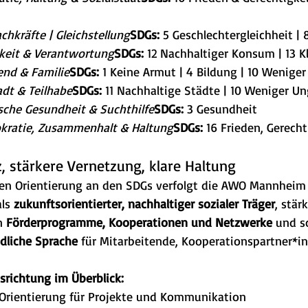
chkräfte | Gleichstellung
SDGs:
 5 Geschlechtergleichheit | 
keit & Verantwortung
SDGs:
 12 Nachhaltiger Konsum | 13 
end & Familie
SDGs:
 1 Keine Armut | 4 Bildung | 10 Wenige
dt & Teilhabe
SDGs:
 11 Nachhaltige Städte | 10 Weniger Un
sche Gesundheit & Suchthilfe
SDGs:
 3 Gesundheit
ratie, Zusammenhalt & Haltung
SDGs:
 16 Frieden, Gerecht
, stärkere Vernetzung, klare Haltung
en Orientierung an den SDGs verfolgt die AWO Mannheim 
ls 
zukunftsorientierter, nachhaltiger sozialer Träger
, stärk
n 
Förderprogramme, Kooperationen und Netzwerke
 und s
dliche Sprache
 für Mitarbeitende, Kooperationspartner*i
usrichtung im Überblick:
e Orientierung für Projekte und Kommunikation