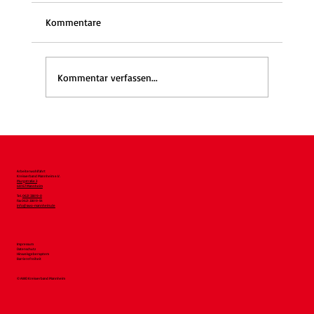
Kommentare
Kommentar verfassen...
WaldGEMEINSAMzeit wieder am 17.9.:
Gemeinsam den Wald erleben
Arbeiterwohlfahrt
Kreisverband Mannheim e.V.
Murgstraße 3
68167 Mannheim
Tel.
0621 33819-0
Fax 0621 33819-54
info@awo-mannheim.de
Impressum
Datenschutz
Hinweisgebersystem
Barrierefreiheit
© AWO Kreisverband Mannheim