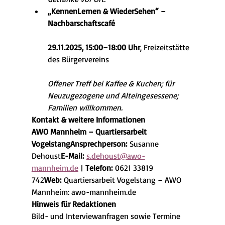
„KennenLernen & WiederSehen“ – 
Nachbarschaftscafé
29.11.2025, 15:00–18:00 Uhr
, Freizeitstätte 
des Bürgervereins
Offener Treff bei Kaffee & Kuchen; für 
Neuzugezogene und Alteingesessene; 
Familien willkommen.
Kontakt & weitere Informationen
AWO Mannheim – Quartiersarbeit 
VogelstangAnsprechperson:
 Susanne 
Dehoust
E-Mail:
s.dehoust@awo-
mannheim.de
 | 
Telefon:
 0621 33819 
742
Web:
 Quartiersarbeit Vogelstang – AWO 
Mannheim: 
awo-mannheim.de
Hinweis für Redaktionen
Bild- und Interviewanfragen sowie Termine 