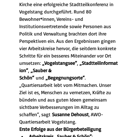
Kirche eine erfolgreiche Stadtteilkonferenz in 
Vogelstang durchgeführt. Rund 80 
Bewohner*innen, Vereins- und 
Institutionsvertretende sowie Personen aus 
Politik und Verwaltung brachten dort ihre 
Perspektiven ein. Aus den Ergebnissen gingen 
vier Arbeitskreise hervor, die seitdem konkrete 
Schritte für ein besseres Miteinander vor Ort 
umsetzen: 
„Vogelstangsee“
, 
„Stadtteilinformat
ion“
, 
„Sauber & 
Schön“
 und 
„Begegnungsorte“
.
„Quartiersarbeit lebt vom Mitmachen. Unser 
Ziel ist es, Menschen zu vernetzen, Kräfte zu 
bündeln und aus guten Ideen gemeinsam 
sichtbare Verbesserungen im Alltag zu 
schaffen“, sagt 
Susanne Dehoust
, AWO-
Quartiersarbeit Vogelstang.
Erste Erfolge aus der Bürgerbeteiligung
Arbeitskreis „Sauber & Schön“
: