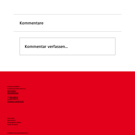
Kommentare
Kommentar verfassen...
WaldGEMEINSAMzeit wieder am 17.9.:
Gemeinsam den Wald erleben
Arbeiterwohlfahrt
Kreisverband Mannheim e.V.
Murgstraße 3
68167 Mannheim
Tel.
0621 33819-0
Fax 0621 33819-54
info@awo-mannheim.de
Impressum
Datenschutz
Hinweisgebersystem
Barrierefreiheit
© AWO Kreisverband Mannheim